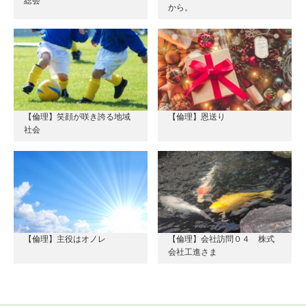
総会
から。
【倫理】笑顔が咲き誇る地域
【倫理】恩送り
社会
【倫理】主役はオノレ
【倫理】会社訪問０４ 株式
会社工進さま