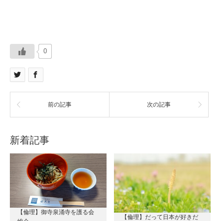
0
前の記事
次の記事
新着記事
【倫理】御寺泉涌寺を護る会
【倫理】だって日本が好きだ