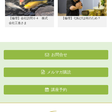
【倫理】会社訪問０４ 株式
【倫理】七転びは何のため？
会社工進さま
お問合せ
メルマガ購読
講座予約