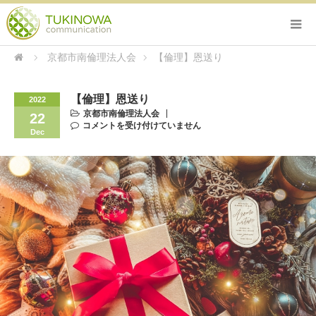
京都市南倫理法人会
【倫理】恩送り
【倫理】恩送り
2022
京都市南倫理法人会
22
コメントを受け付けていません
Dec