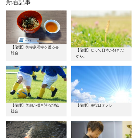
新着記事
【倫理】御寺泉涌寺を護る会
【倫理】だって日本が好きだ
総会
から。
【倫理】笑顔が咲き誇る地域
【倫理】主役はオノレ
社会