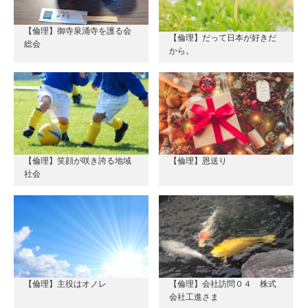
【倫理】御寺泉涌寺を護る会
【倫理】だって日本が好きだ
総会
から。
【倫理】笑顔が咲き誇る地域
【倫理】恩送り
社会
【倫理】主役はオノレ
【倫理】会社訪問０４ 株式
会社工進さま