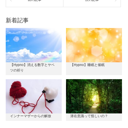
新着記事
【Hypno】消える数字とヤベ
【Hypno】睡眠と催眠
ツの祈り
インナーマザーからの解放
潜在意識って怪しいの？