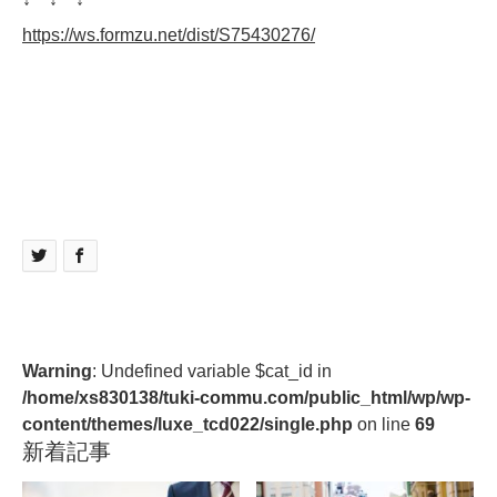
https://ws.formzu.net/dist/S75430276/
Warning
: Undefined variable $cat_id in
/home/xs830138/tuki-commu.com/public_html/wp/wp-
content/themes/luxe_tcd022/single.php
on line
69
新着記事