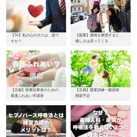
【TA】私の心のボスは、誰で
【親業】感情を整理すると、
すか？
優しさは戻ってくる
【京都】医療従事者のための
【京都】親業訓練一般講座
看護ふれあい学講座
開講予定