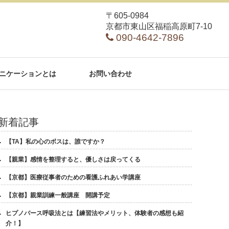
〒605-0984
京都市東山区福稲高原町7-10
090-4642-7896
ニケーションとは
お問い合わせ
新着記事
【TA】私の心のボスは、誰ですか？
【親業】感情を整理すると、優しさは戻ってくる
【京都】医療従事者のための看護ふれあい学講座
【京都】親業訓練一般講座 開講予定
ヒプノバース呼吸法とは【練習法やメリット、体験者の感想も紹
介！】