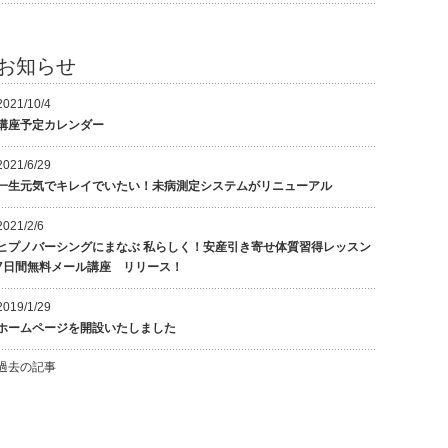
お知らせ
2021/10/4
講座予定カレンダー
2021/6/29
一生元気でキレイでいたい！未病測定システムがリニューアル
2021/2/6
ヒプノバーシングにまなぶ 私らしく！安産引き寄せ体質習得レッスン
7日間無料メール講座 リリース！
2019/1/29
ホームページを開設いたしました
過去の記事